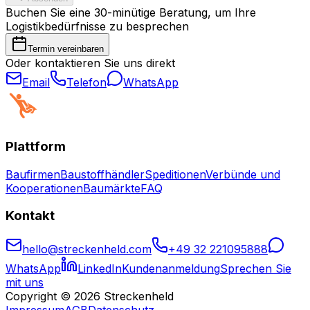
Buchen Sie eine 30-minütige Beratung, um Ihre
Logistikbedürfnisse zu besprechen
Termin vereinbaren
Oder kontaktieren Sie uns direkt
Email
Telefon
WhatsApp
Plattform
Baufirmen
Baustoffhändler
Speditionen
Verbünde und
Kooperationen
Baumärkte
FAQ
Kontakt
hello@streckenheld.com
+49 32 221095888
WhatsApp
LinkedIn
Kundenanmeldung
Sprechen Sie
mit uns
Copyright © 2026 Streckenheld
Impressum
AGB
Datenschutz